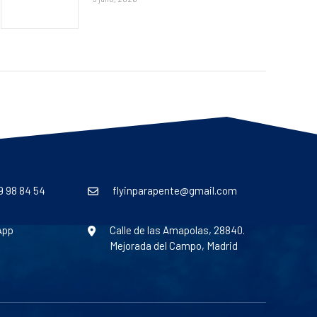
9 98 84 54
flyinparapente@gmail.com
App
Calle de las Amapolas, 28840.
Mejorada del Campo, Madrid