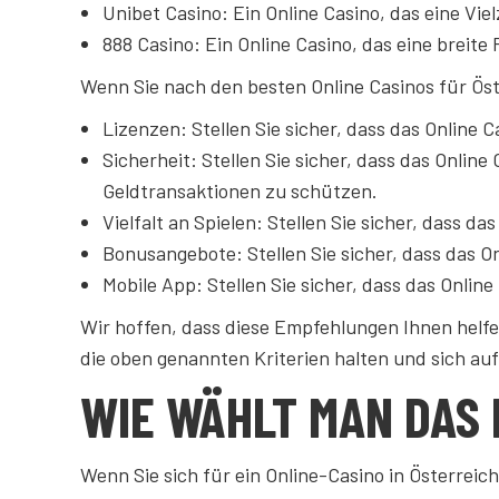
Unibet Casino: Ein Online Casino, das eine Vi
888 Casino: Ein Online Casino, das eine breit
Wenn Sie nach den besten Online Casinos für Öste
Lizenzen: Stellen Sie sicher, dass das Online C
Sicherheit: Stellen Sie sicher, dass das Onlin
Geldtransaktionen zu schützen.
Vielfalt an Spielen: Stellen Sie sicher, dass da
Bonusangebote: Stellen Sie sicher, dass das O
Mobile App: Stellen Sie sicher, dass das Onlin
Wir hoffen, dass diese Empfehlungen Ihnen helfen,
die oben genannten Kriterien halten und sich au
WIE WÄHLT MAN DAS 
Wenn Sie sich für ein Online-Casino in Österreich