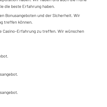
Sie die beste Erfahrung haben.
 den Bonusangeboten und der Sicherheit. Wir
ng treffen können.
line Casino-Erfahrung zu treffen. Wir wünschen
ebot.
usangebot.
usangebot.