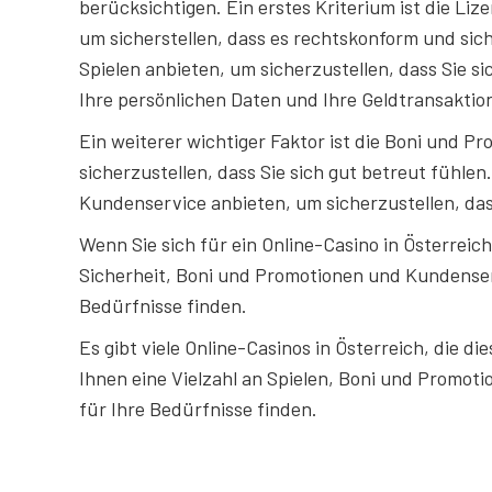
berücksichtigen. Ein erstes Kriterium ist die Li
um sicherstellen, dass es rechtskonform und sicher
Spielen anbieten, um sicherzustellen, dass Sie sic
Ihre persönlichen Daten und Ihre Geldtransaktion
Ein weiterer wichtiger Faktor ist die Boni und P
sicherzustellen, dass Sie sich gut betreut fühlen
Kundenservice anbieten, um sicherzustellen, da
Wenn Sie sich für ein Online-Casino in Österreich
Sicherheit, Boni und Promotionen und Kundenservi
Bedürfnisse finden.
Es gibt viele Online-Casinos in Österreich, die d
Ihnen eine Vielzahl an Spielen, Boni und Promoti
für Ihre Bedürfnisse finden.