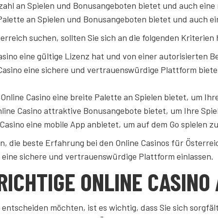
elzahl an Spielen und Bonusangeboten bietet und auch eine
e Palette an Spielen und Bonusangeboten bietet und auch ei
rreich suchen, sollten Sie sich an die folgenden Kriterien 
asino eine gültige Lizenz hat und von einer autorisierten B
e Casino eine sichere und vertrauenswürdige Plattform biet
s Online Casino eine breite Palette an Spielen bietet, um Ihr
nline Casino attraktive Bonusangebote bietet, um Ihre Spie
e Casino eine mobile App anbietet, um auf dem Go spielen z
 die beste Erfahrung bei den Online Casinos für Österreich
f eine sichere und vertrauenswürdige Plattform einlassen.
RICHTIGE ONLINE CASINO
 entscheiden möchten, ist es wichtig, dass Sie sich sorgfä