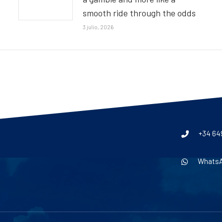
smooth ride through the odds
3 julio, 2026
+34 64
Whats