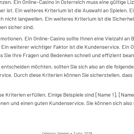
zenzen. Ein Online-Casino in Österreich muss eine gültige 
 ist. Ein weiteres Kriterium ist die Auswahl an Spielen. Ei
h nicht langweilen. Ein weiteres Kriterium ist die Sicherhei
en sicher sind.
romotionen. Ein Online-Casino sollte Ihnen eine Vielzahl a
. Ein weiterer wichtiger Faktor ist die Kundenservice. Ein 
ss Sie Ihre Fragen und Bedenken schnell und effizient be
 entscheiden möchten, sollten Sie sich also an die folgend
ce. Durch diese Kriterien können Sie sicherstellen, dass S
iese Kriterien erfüllen. Einige Beispiele sind [Name 1], [Na
onen und einen guten Kundenservice. Sie können sich also s
Category:
General
2 julio, 2026