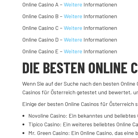
Online Casino A –
Weitere
Informationen
Online Casino B –
Weitere
Informationen
Online Casino C –
Weitere
Informationen
Online Casino D –
Weitere
Informationen
Online Casino E –
Weitere
Informationen
DIE BESTEN ONLINE 
Wenn Sie auf der Suche nach den besten Online Ca
Casinos für Österreich getestet und bewertet, u
Einige der besten Online Casinos für Österreich s
Novoline Casino: Ein bekanntes und beliebtes 
Tipico Casino: Ein weiteres beliebtes Online 
Mr. Green Casino: Ein Online Casino, das eine