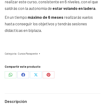
realizar este curso, consistente en 6 niveles, con el que
saldrás con la autonomía de
estar volando en ladera
.
En un tiempo
máximo de 6 meses
realizarás vuelos
hasta conseguir los objetivos y tendrás sesiones
didácticas en biplaza.
Categoría:
Cursos Parapente
Compartir este producto
Share
Share
Share
Share
on
on
on
on
WhatsApp
Facebook
X
Pinterest
Descripción