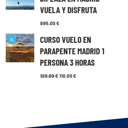
VUELA Y DISFRUTA
995.00
€
CURSO VUELO EN
PARAPENTE MADRID 1
PERSONA 3 HORAS
El
El
120.00
€
110.00
€
precio
precio
original
actual
era:
es:
120.00 €.
110.00 €.