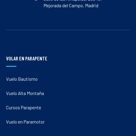
Mejorada del Campo, Madrid
VOLAR EN PARAPENTE
Vuelo Bautismo
Vuelo Alta Montaña
Cursos Parapente
Vuelo en Paramotor