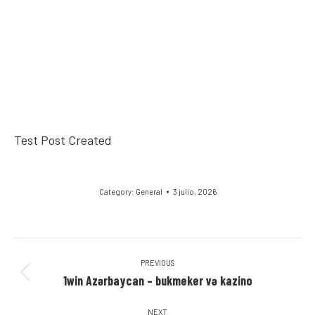
Test Post Created
Category:
General
3 julio, 2026
POST
PREVIOUS
1win Azərbaycan – bukmeker və kazino
Previous
NAVIGATION
post:
NEXT