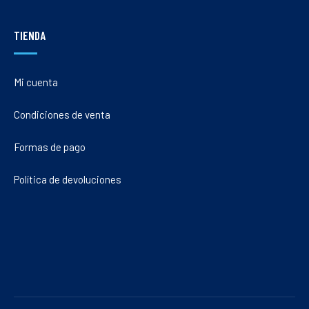
TIENDA
Mi cuenta
Condiciones de venta
Formas de pago
Política de devoluciones