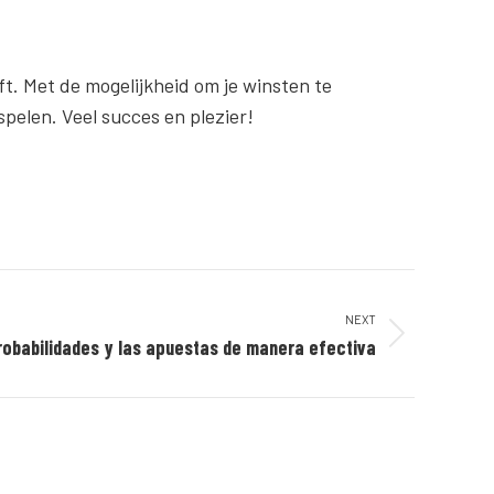
ft. Met de mogelijkheid om je winsten te
pelen. Veel succes en plezier!
NEXT
obabilidades y las apuestas de manera efectiva