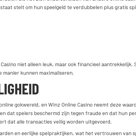
taat stelt om hun speelgeld te verdubbelen plus gratis spi
Casino niet alleen leuk, maar ook financieel aantrekkelijk
ige manier kunnen maximaliseren.
LIGHEID
 online gokwereld, en Winz Online Casino neemt deze waarde
gen dat spelers beschermd zijn tegen fraude en dat hun per
t dat alle transacties veilig worden uitgevoerd.
den en eerlijke spelpraktijken, wat het vertrouwen van spel