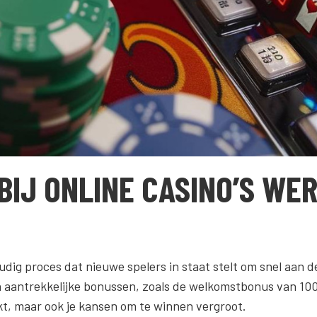
 BIJ ONLINE CASINO’S WE
udig proces dat nieuwe spelers in staat stelt om snel aan de 
 aantrekkelijke bonussen, zoals de welkomstbonus van 100%
akt, maar ook je kansen om te winnen vergroot.