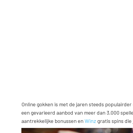
VOLAR EN PARAPENTE
CURSOS PARAP
Vuelo Bautismo
Iniciación
Online gokken is met de jaren steeds populairde
Vuelo Alta Montaña
Progresión
een gevarieerd aanbod van meer dan 3.000 spellen,
aantrekkelijke bonussen en
Winz
gratis spins die
Cursos Parapente
Incidencias de vuel