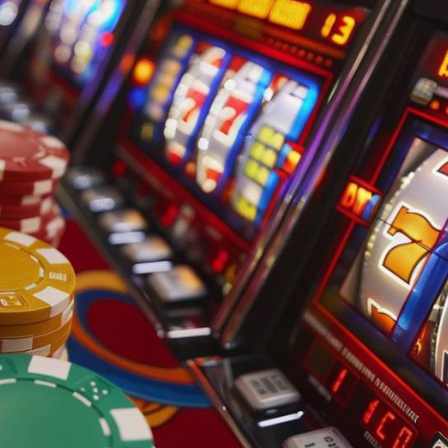
Pedro Bernardo
Blog
Somosierra
Contacto
Calle d
flyinparapente@gmail.com