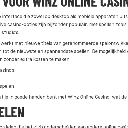
 VOOR WINZ ONLINE CASI
 interface die zowel op desktop als mobiele apparaten uitst
ive casino-opties zijn bijzonder populair, met spellen zoals
studio’s.
ewerkt met nieuwe titels van gerenommeerde spelontwikkel
n tot de nieuwste en spannendste spellen. De mogelijkheid o
en zonder extra kosten te maken.
asino’s
 spelen
dat je in goede handen bent met Winz Online Casino, wat de
ELEN
oordelen die het zich onderscheiden van andere online casin